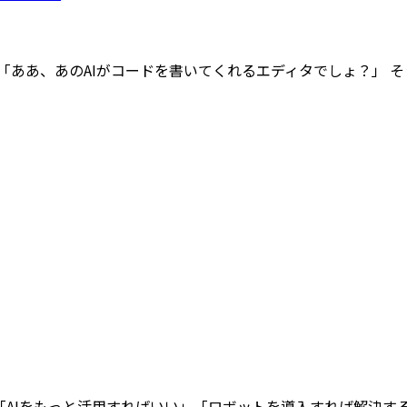
？ 「ああ、あのAIがコードを書いてくれるエディタでしょ？」
「AIをもっと活用すればいい」「ロボットを導入すれば解決する