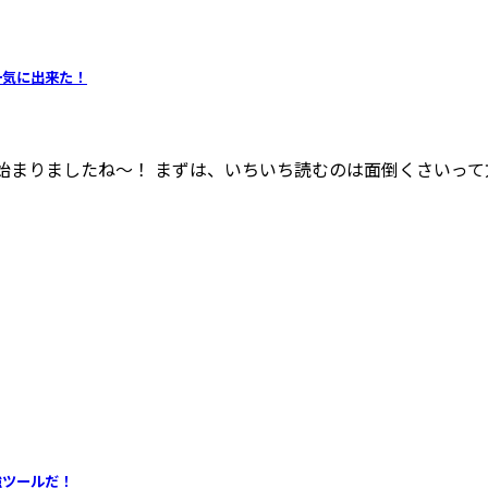
一気に出来た！
始まりましたね～！ まずは、いちいち読むのは面倒くさいって方
強ツールだ！