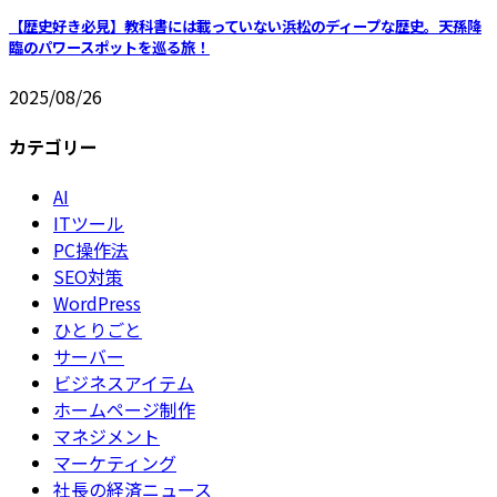
【歴史好き必見】教科書には載っていない浜松のディープな歴史。天孫降
臨のパワースポットを巡る旅！
2025/08/26
カテゴリー
AI
ITツール
PC操作法
SEO対策
WordPress
ひとりごと
サーバー
ビジネスアイテム
ホームページ制作
マネジメント
マーケティング
社長の経済ニュース