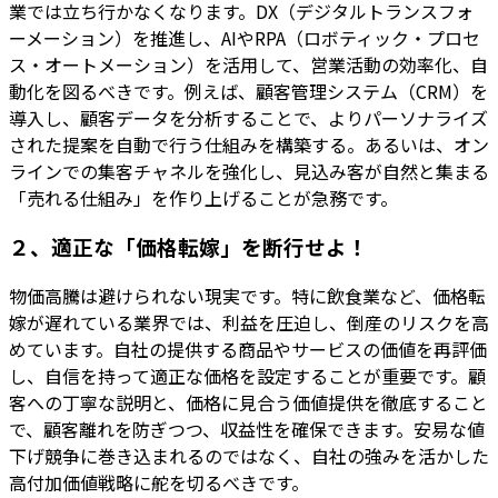
業では立ち行かなくなります。DX（デジタルトランスフォ
ーメーション）を推進し、AIやRPA（ロボティック・プロセ
ス・オートメーション）を活用して、営業活動の効率化、自
動化を図るべきです。例えば、顧客管理システム（CRM）を
導入し、顧客データを分析することで、よりパーソナライズ
された提案を自動で行う仕組みを構築する。あるいは、オン
ラインでの集客チャネルを強化し、見込み客が自然と集まる
「売れる仕組み」を作り上げることが急務です。
２、適正な「価格転嫁」を断行せよ！
物価高騰は避けられない現実です。特に飲食業など、価格転
嫁が遅れている業界では、利益を圧迫し、倒産のリスクを高
めています。自社の提供する商品やサービスの価値を再評価
し、自信を持って適正な価格を設定することが重要です。顧
客への丁寧な説明と、価格に見合う価値提供を徹底すること
で、顧客離れを防ぎつつ、収益性を確保できます。安易な値
下げ競争に巻き込まれるのではなく、自社の強みを活かした
高付加価値戦略に舵を切るべきです。