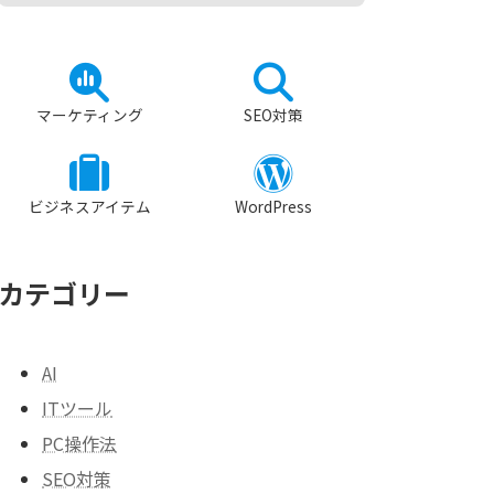
ア
ア
イ
イ
コ
コ
マーケティング
SEO対策
ン
ン
リ
リ
ン
ン
ア
ア
ク
ク
イ
イ
コ
コ
ビジネスアイテム
WordPress
ン
ン
リ
リ
ン
ン
ク
ク
カテゴリー
AI
ITツール
PC操作法
SEO対策