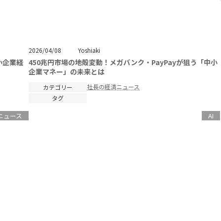
Yoshiaki
2026/04/08
小企業経
450兆円市場の地殻変動！メガバンク・PayPayが狙う「中小
企業マネー」の未来とは
社長の経済ニュース
カテゴリー
タグ
ニュース
AI