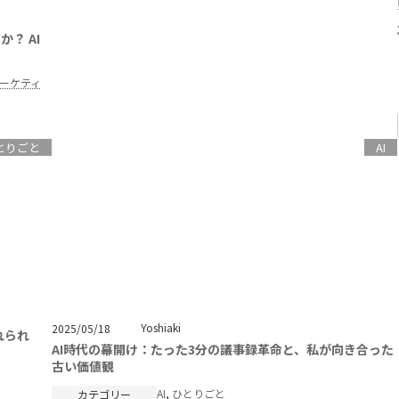
？ AI
ーケティ
とりごと
AI
Yoshiaki
2025/05/18
れられ
AI時代の幕開け：たった3分の議事録革命と、私が向き合った
古い価値観
AI
, 
ひとりごと
カテゴリー