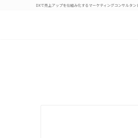
コ
ナ
DXで売上アップを仕組み化するマーケティングコンサルタン
ン
ビ
テ
ゲ
ン
ー
ツ
シ
へ
ョ
ス
ン
キ
に
ッ
移
プ
動