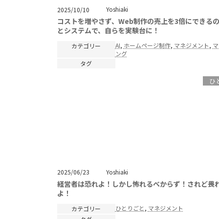
Yoshiaki
2025/10/10
コストを増やさず、Web制作の売上を3倍にできるのか
とシステムで、自らを実験台に！
AI
, 
ホームページ制作
, 
マネジメント
, 
マ
カテゴリー
ング
タグ
ひ
Yoshiaki
2025/06/23
経営者は恐れよ！しかし怖れるべからず！されど畏
よ！
ひとりごと
, 
マネジメント
カテゴリー