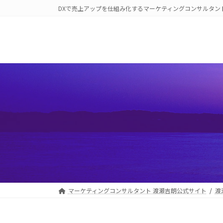
コ
ナ
DXで売上アップを仕組み化するマーケティングコンサルタン
ン
ビ
テ
ゲ
ン
ー
ツ
シ
へ
ョ
ス
ン
キ
に
ッ
移
プ
動
マーケティングコンサルタント 渡瀬吉朗公式サイト
渡