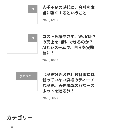
人手不足の時代に、会社を本
AI
当に強くするということ
2025/12/18
コストを増やさず、Web制作
AI
の売上を3倍にできるのか？
AIとシステムで、自らを実験
台に！
2025/10/10
【歴史好き必見】教科書には
ひとりごと
載っていない浜松のディープ
な歴史。天孫降臨のパワース
ポットを巡る旅！
2025/08/26
カテゴリー
AI