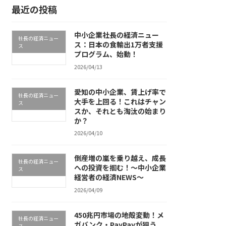
最近の投稿
中小企業社長の経済ニュー
社長の経済ニュー
ス：日本の食輸出1万者支援
ス
プログラム、始動！
2026/04/13
愛知の中小企業、賃上げ率で
社長の経済ニュー
大手を上回る！これはチャン
ス
スか、それとも淘汰の始まり
か？
2026/04/10
倒産増の嵐を乗り越え、成長
社長の経済ニュー
への投資を掴む！～中小企業
ス
経営者の経済NEWS～
2026/04/09
450兆円市場の地殻変動！メ
社長の経済ニュー
ガバンク・PayPayが狙う
ス