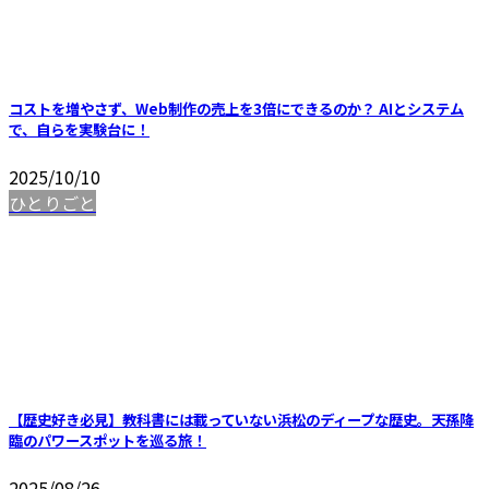
コストを増やさず、Web制作の売上を3倍にできるのか？ AIとシステム
で、自らを実験台に！
2025/10/10
ひとりごと
【歴史好き必見】教科書には載っていない浜松のディープな歴史。天孫降
臨のパワースポットを巡る旅！
2025/08/26