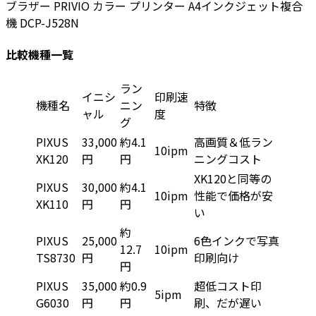
ブラザー PRIVIO カラー プリンター A4インクジェット複合
機 DCP-J528N
比較機種一覧
ラン
イニシ
印刷速
機種名
ニン
特徴
ャル
度
グ
PIXUS
33,000
約4.1
高画質＆低ラン
10ipm
XK120
円
円
ニングコスト
XK120と同等の
PIXUS
30,000
約4.1
10ipm
性能で価格が安
XK110
円
円
い
約
PIXUS
25,000
6色インクで写真
12.7
10ipm
TS8730
円
印刷向け
円
PIXUS
35,000
約0.9
超低コスト印
5ipm
G6030
円
円
刷、だが遅い