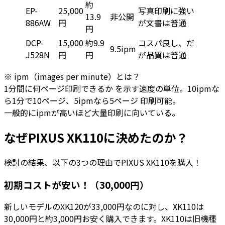
約
EP-
25,000
写真印刷に強い
13.9
非公開
886AW
円
が文書は普通
円
DCP-
15,000
約9.9
コスパ良し、だ
9.5ipm
J528N
円
円
が品質は普通
※ ipm（images per minute）とは？
1分間に何ページ印刷できるか を示す速度の単位。10ipmな
ら1分で10ページ、5ipmなら5ページ 印刷可能。
一般的にipmが高いほど大量印刷に向いている。
なぜPIXUS XK110に決めたのか？
検討の結果、以下の3つの理由でPIXUS XK110を購入！
初期コストが安い！（30,000円）
新しいモデルのXK120が33,000円なのに対し、XK110は
30,000円と約3,000円お安く購入できます。XK110は旧機種