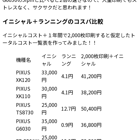
トレスなく、サクサクだと思われます！
イニシャル＋ランニングのコスパ比較
イニシャルコスト＋１年間で2,000枚印刷すると仮定したト
ータルコスト一覧表を作ってみました！！
イニシ
ランニ
2,000枚印刷＋イニ
機種名
ャル
ング
シャル
PIXUS
33,000
4.1円
41,200円
XK120
円
PIXUS
30,000
4.1円
38,200円
XK110
円
PIXUS
25,000
12.7円
50,400円
TS8730
円
PIXUS
35,000
0.9円
36,800円
G6030
円
25,000