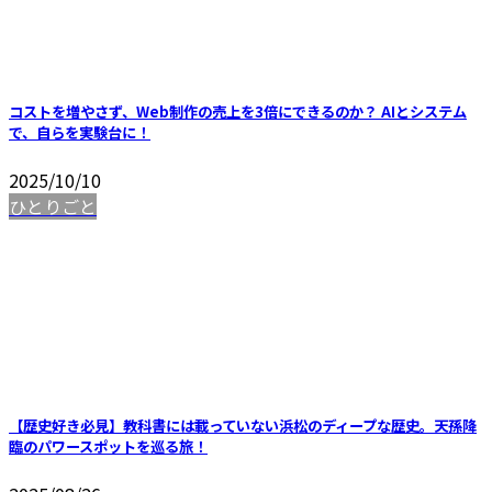
コストを増やさず、Web制作の売上を3倍にできるのか？ AIとシステム
で、自らを実験台に！
2025/10/10
ひとりごと
【歴史好き必見】教科書には載っていない浜松のディープな歴史。天孫降
臨のパワースポットを巡る旅！