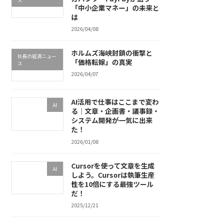
「中小企業マネー」の未来と
は
2026/04/08
ホルムズ海峡封鎖の衝撃と
社長の経済ニュー
「価格転嫁」の真実
ス
2026/04/07
AI活用で仕事はここまで変わ
AI
る｜文章・企画書・議事録・
システム開発が一気に出来
た！
2026/01/08
Cursorを使って文章を生成
AI
しよう。Cursorは執筆生産
性を10倍にする最強ツール
だ！
2025/12/21