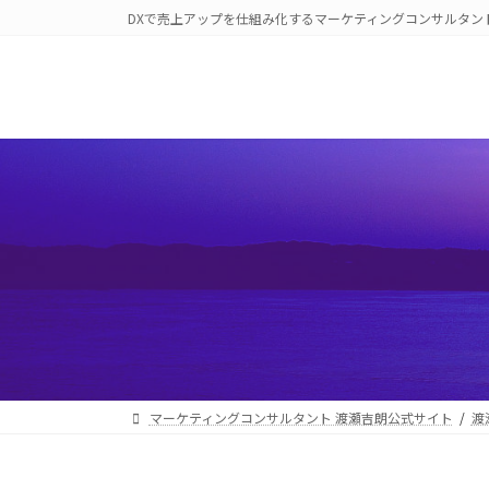
コ
ナ
DXで売上アップを仕組み化するマーケティングコンサルタン
ン
ビ
テ
ゲ
ン
ー
ツ
シ
へ
ョ
ス
ン
キ
に
ッ
移
プ
動
マーケティングコンサルタント 渡瀬吉朗公式サイト
渡