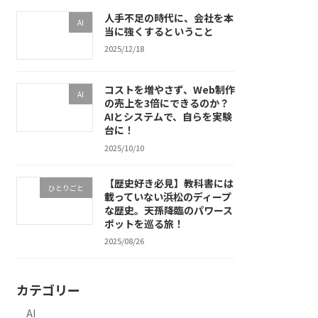
人手不足の時代に、会社を本
AI
当に強くするということ
2025/12/18
コストを増やさず、Web制作
AI
の売上を3倍にできるのか？
AIとシステムで、自らを実験
台に！
2025/10/10
【歴史好き必見】教科書には
ひとりごと
載っていない浜松のディープ
な歴史。天孫降臨のパワース
ポットを巡る旅！
2025/08/26
カテゴリー
AI