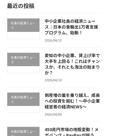
最近の投稿
中小企業社長の経済ニュー
社長の経済ニュー
ス：日本の食輸出1万者支援
ス
プログラム、始動！
2026/04/13
愛知の中小企業、賃上げ率で
社長の経済ニュー
大手を上回る！これはチャン
ス
スか、それとも淘汰の始まり
か？
2026/04/10
倒産増の嵐を乗り越え、成長
社長の経済ニュー
への投資を掴む！～中小企業
ス
経営者の経済NEWS～
2026/04/09
450兆円市場の地殻変動！メ
社長の経済ニュー
ガバンク・PayPayが狙う
ス