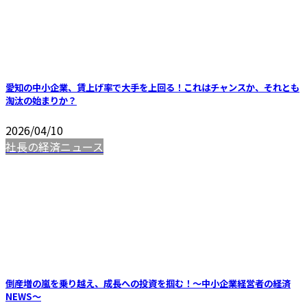
愛知の中小企業、賃上げ率で大手を上回る！これはチャンスか、それとも
淘汰の始まりか？
2026/04/10
社長の経済ニュース
倒産増の嵐を乗り越え、成長への投資を掴む！～中小企業経営者の経済
NEWS～