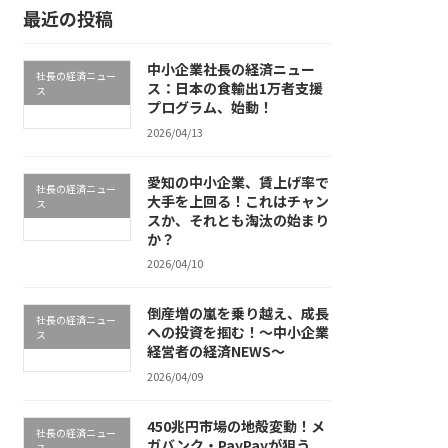
最近の投稿
中小企業社長の経済ニュー
社長の経済ニュー
ス：日本の食輸出1万者支援
ス
プログラム、始動！
2026/04/13
愛知の中小企業、賃上げ率で
社長の経済ニュー
大手を上回る！これはチャン
ス
スか、それとも淘汰の始まり
か？
2026/04/10
倒産増の嵐を乗り越え、成長
社長の経済ニュー
への投資を掴む！～中小企業
ス
経営者の経済NEWS～
2026/04/09
450兆円市場の地殻変動！メ
社長の経済ニュー
ガバンク・PayPayが狙う
ス