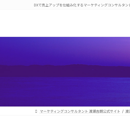
コ
ナ
DXで売上アップを仕組み化するマーケティングコンサルタン
ン
ビ
テ
ゲ
ン
ー
ツ
シ
へ
ョ
ス
ン
キ
に
ッ
移
プ
動
マーケティングコンサルタント 渡瀬吉朗公式サイト
渡