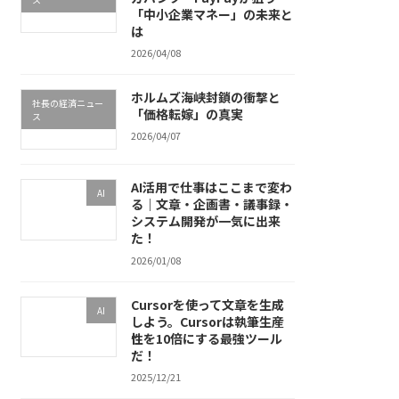
「中小企業マネー」の未来と
は
2026/04/08
ホルムズ海峡封鎖の衝撃と
社長の経済ニュー
「価格転嫁」の真実
ス
2026/04/07
AI活用で仕事はここまで変わ
AI
る｜文章・企画書・議事録・
システム開発が一気に出来
た！
2026/01/08
Cursorを使って文章を生成
AI
しよう。Cursorは執筆生産
性を10倍にする最強ツール
だ！
2025/12/21