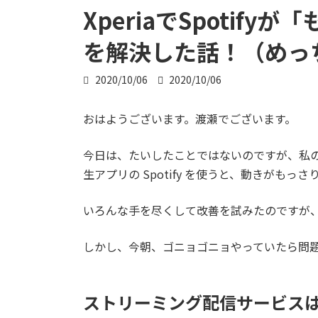
XperiaでSpotif
を解決した話！（めっ
最
2020/10/06
2020/10/06
終
更
おはようございます。渡瀬でございます。
新
日
時
今日は、たいしたことではないのですが、私の使って
:
生アプリの Spotify を使うと、動きがも
いろんな手を尽くして改善を試みたのですが
しかし、今朝、ゴニョゴニョやっていたら問
ストリーミング配信サービスはS