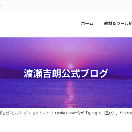
ト
ホーム
教材＆ツール
渡瀬吉朗公式ブログ
瀬吉朗公式ブログ
ひとりごと
XperiaでSpotifyが「もっさり（重い）」