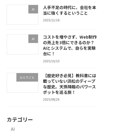
人手不足の時代に、会社を本
AI
当に強くするということ
2025/12/18
コストを増やさず、Web制作
AI
の売上を3倍にできるのか？
AIとシステムで、自らを実験
台に！
2025/10/10
【歴史好き必見】教科書には
ひとりごと
載っていない浜松のディープ
な歴史。天孫降臨のパワース
ポットを巡る旅！
2025/08/26
カテゴリー
AI