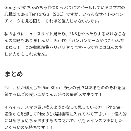
Googleがめちゃめちゃ自信たっぷりにアピールしているスマホの
心臓部であるTensorG３（SOC）ですが、いろんなサイトのベン
チマークを見る限り、それほど強力じゃないんです。
私のようにニュースサイト見たり、SNSをやったりするだけならな
んの問題もありませんが、Pixelで「ガンガンゲームやりたいんだ
よねっ！」とか動画編集バリバリやります〜って方にはほんの少
し非力かもしれません。
まとめ
今回、私が購入したPixel8Pro！多少の弱点はあるもののそれを凌
駕するほどの良い点がてんこ盛りの最新スマホです！
そろそろ、スマホ買い換えようかなって思っている方！iPhone一
辺倒から脱却してPixel8も検討機種に入れてみて下さい！！個人的
にはめちゃめちゃおすすめのスマホで、私もメインスマホにした
いくらいの気持ちです！！