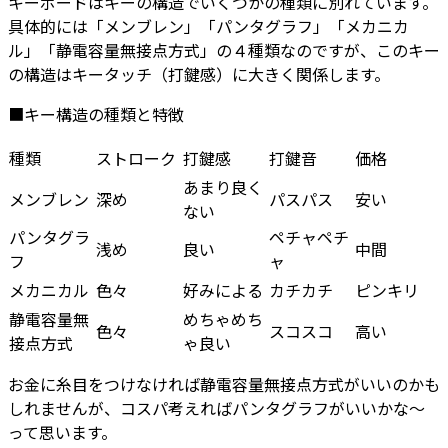
キーボードはキーの構造でいくつかの種類に別れています。
具体的には「メンブレン」「パンタグラフ」「メカニカ
ル」「静電容量無接点方式」の４種類なのですが、このキー
の構造はキータッチ（打鍵感）に大きく関係します。
■キー構造の種類と特徴
種類
ストローク
打鍵感
打鍵音
価格
あまり良く
メンブレン
深め
パスパス
安い
ない
パンタグラ
ペチャペチ
浅め
良い
中間
フ
ャ
メカニカル
色々
好みによる
カチカチ
ピンキリ
静電容量無
めちゃめち
色々
スコスコ
高い
接点方式
ゃ良い
お金に糸目をつけなければ静電容量無接点方式がいいのかも
しれませんが、コスパ考えればパンタグラフがいいかな～
って思います。