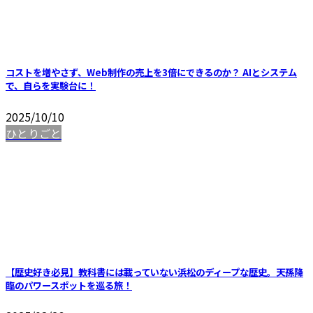
コストを増やさず、Web制作の売上を3倍にできるのか？ AIとシステム
で、自らを実験台に！
2025/10/10
ひとりごと
【歴史好き必見】教科書には載っていない浜松のディープな歴史。天孫降
臨のパワースポットを巡る旅！