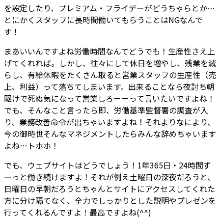
を設定したり、プレミアム・フライデーがどうちゃらとか…
とにかくスタッフに長時間働いてもらうことはNGなんで
す！
まあいいんですよね労働時間なんてどうでも！生産性さえ上
げてくれれば。しかし、往々にして休日を増やし、残業を減
らし、有給休暇をたくさん取ると営業スタッフの生産性（売
上、利益）って落ちてしまいます。出来ることなら夜討ち朝
駆けで死ぬ気になって営業しろーーって言いたいですよね！
でも、そんなこと言ったら即、労働基準監督署の調査が入
り、業務改善命令が出ちゃいますよね！それよりなにより、
今の御時世そんなマネジメントしたらみんな辞めちゃいます
よね…トホホ！
でも、ウェブサイトはどうでしょう！1年365日・24時間ず
ーっと働き続けますよ！それが例え土曜日の深夜だろうと、
日曜日の早朝だろうとちゃんとサイトにアクセスしてくれた
方に分け隔てなく、全力でしっかりとした説明やプレゼンを
行ってくれるんですよ！最高ですよね(^^)