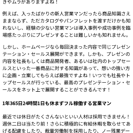
きやムラがありますよね！
例えば、入ったばかりの新人営業マンだったら商品知識さえ
ままならず、ただカタログやパンフレットを渡すだけかも知
れないし、経験の少ない営業マンは導入事例や成功事例を臨
場感たっぷりにプレゼンすることは難しいかも知れません。
しかし、ホームページなら毎回決まった内容で同じプレゼン
テーション・セールス展開ができます。しかも、プレゼンの
内容を社長もしくは商品開発者、あるいは社内のトップセー
ルスといった一番商品に対する知識があって、想いの強い方
に企画・立案してもらえば最強ですよね！いつでも社長やト
ップセールスが行っている、最高のプレゼンテーション・セ
ールスをネット上で展開することができるんです！
1年365日24時間1日も休まずフル稼働する営業マン
最近では休日がたくさんないといい人材は採用できません！
週休二日は当たり前！さらに積極的に有給休暇を取らせてあ
げる配慮をしたり、裁量労働制を採用したり、ノー残業デー