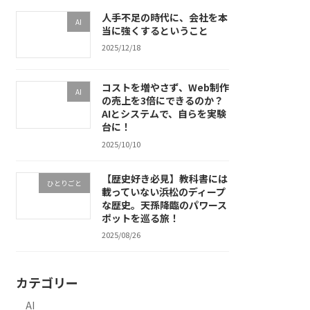
人手不足の時代に、会社を本
AI
当に強くするということ
2025/12/18
コストを増やさず、Web制作
AI
の売上を3倍にできるのか？
AIとシステムで、自らを実験
台に！
2025/10/10
【歴史好き必見】教科書には
ひとりごと
載っていない浜松のディープ
な歴史。天孫降臨のパワース
ポットを巡る旅！
2025/08/26
カテゴリー
AI