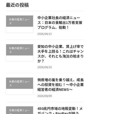
最近の投稿
中小企業社長の経済ニュー
社長の経済ニュー
ス：日本の食輸出1万者支援
ス
プログラム、始動！
2026/04/13
愛知の中小企業、賃上げ率で
社長の経済ニュー
大手を上回る！これはチャン
ス
スか、それとも淘汰の始まり
か？
2026/04/10
倒産増の嵐を乗り越え、成長
社長の経済ニュー
への投資を掴む！～中小企業
ス
経営者の経済NEWS～
2026/04/09
450兆円市場の地殻変動！メ
社長の経済ニュー
ガバンク・PayPayが狙う
ス