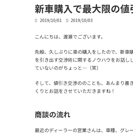
新車購入で最大限の値
最
2019/10/01
2019/10/03
終
更
こんにちは、渡瀬でございます。
新
日
時
先般、久しぶりに車の購入をしたので、新車
:
を引き出す交渉術に関するノウハウをお話し
ていないのがちょっと…（笑）
そして、値引き交渉ののことも、あんまり書
くりとお話をさせていただきますね！
商談の流れ
最近のディーラーの営業さんは、車種、グレ