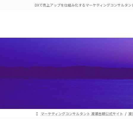
コ
ナ
DXで売上アップを仕組み化するマーケティングコンサルタン
ン
ビ
テ
ゲ
ン
ー
ツ
シ
へ
ョ
ス
ン
キ
に
ッ
移
プ
動
マーケティングコンサルタント 渡瀬吉朗公式サイト
渡