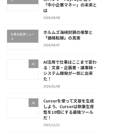
「中小企業マネー」の未来と
は
2026/04/08
ホルムズ海峡封鎖の衝撃と
社長の経済ニュー
「価格転嫁」の真実
ス
2026/04/07
AI活用で仕事はここまで変わ
AI
る｜文章・企画書・議事録・
システム開発が一気に出来
た！
2026/01/08
Cursorを使って文章を生成
AI
しよう。Cursorは執筆生産
性を10倍にする最強ツール
だ！
2025/12/21