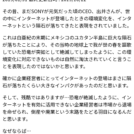
その昔、まだSONYが元気だった頃のCEO、出井さんが、世
の中にインターネットが登場したときの環境変化を、インタ
ーネットという隕石が落ちてきたと表現をされていました。
これは白亜紀の末期にメキシコのユカタン半島に巨大な隕石
が落ちたことにより、その当時の地球上で我が世の春を謳歌
していた恐竜が突如として絶滅してしまったように、この環
境変化に対応できないものは自然に淘汰されていくと言うこ
とを表現したのではないかと思います。
確かに企業経営者にとってインターネットの登場はまさに隕
石が落ちたくらい大きなインパクがあったのだと思います。
そして、残酷ではありますが…恐竜が絶滅したように、イン
ターネットを有効に活用できない企業経営者は市場から退場
を命ぜられ、倒産や廃業という末路をたどる羽目になるんだ
と思います。
なぜならば…